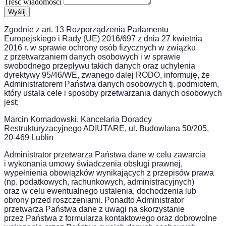
Treść wiadomości
Wyślij
Zgodnie z art. 13 Rozporządzenia Parlamentu
Europejskiego i Rady (UE) 2016/697 z dnia 27 kwietnia
2016 r. w sprawie ochrony osób fizycznych w związku
z przetwarzaniem danych osobowych i w sprawie
swobodnego przepływu takich danych oraz uchylenia
dyrektywy 95/46/WE, zwanego dalej RODO, informuję, że
Administratorem Państwa danych osobowych tj. podmiotem,
który ustala cele i sposoby przetwarzania danych osobowych
jest:
Marcin Komadowski, Kancelaria Doradcy
Restrukturyzacyjnego ADIUTARE, ul. Budowlana 50/205,
20-469 Lublin
Administrator przetwarza Państwa dane w celu zawarcia
i wykonania umowy świadczenia obsługi prawnej,
wypełnienia obowiązków wynikających z przepisów prawa
(np. podatkowych, rachunkowych, administracyjnych)
oraz w celu ewentualnego ustalenia, dochodzenia lub
obrony przed roszczeniami. Ponadto Administrator
przetwarza Państwa dane z uwagi na skorzystanie
przez Państwa z formularza kontaktowego oraz dobrowolne