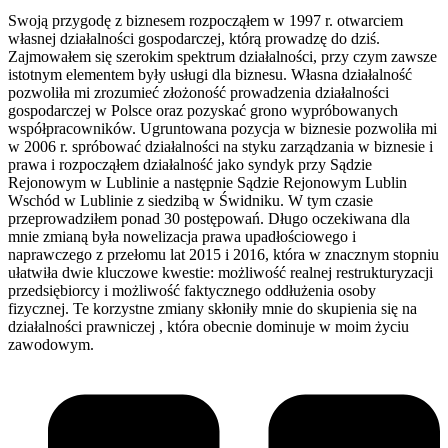
Swoją przygodę z biznesem rozpocząłem w 1997 r. otwarciem
własnej działalności gospodarczej, którą prowadzę do dziś.
Zajmowałem się szerokim spektrum działalności, przy czym zawsze
istotnym elementem były usługi dla biznesu. Własna działalność
pozwoliła mi zrozumieć złożoność prowadzenia działalności
gospodarczej w Polsce oraz pozyskać grono wypróbowanych
współpracowników. Ugruntowana pozycja w biznesie pozwoliła mi
w 2006 r. spróbować działalności na styku zarządzania w biznesie i
prawa i rozpocząłem działalność jako syndyk przy Sądzie
Rejonowym w Lublinie a następnie Sądzie Rejonowym Lublin
Wschód w Lublinie z siedzibą w Świdniku. W tym czasie
przeprowadziłem ponad 30 postępowań. Długo oczekiwana dla
mnie zmianą była nowelizacja prawa upadłościowego i
naprawczego z przełomu lat 2015 i 2016, która w znacznym stopniu
ułatwiła dwie kluczowe kwestie: możliwość realnej restrukturyzacji
przedsiębiorcy i możliwość faktycznego oddłużenia osoby
fizycznej. Te korzystne zmiany skłoniły mnie do skupienia się na
działalności prawniczej , która obecnie dominuje w moim życiu
zawodowym.